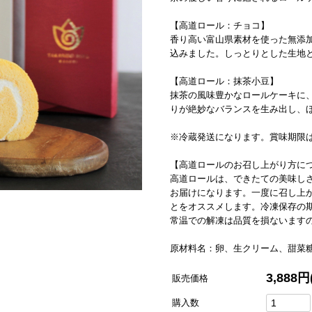
【高道ロール：チョコ】
香り高い富山県素材を使った無添
込みました。しっとりとした生地
【高道ロール：抹茶小豆】
抹茶の風味豊かなロールケーキに
りが絶妙なバランスを生み出し、
※冷蔵発送になります。賞味期限
【高道ロールのお召し上がり方に
高道ロールは、できたての美味し
お届けになります。一度に召し上
とをオススメします。冷凍保存の期
常温での解凍は品質を損ないます
原材料名：卵、生クリーム、甜菜
3,888円
販売価格
購入数