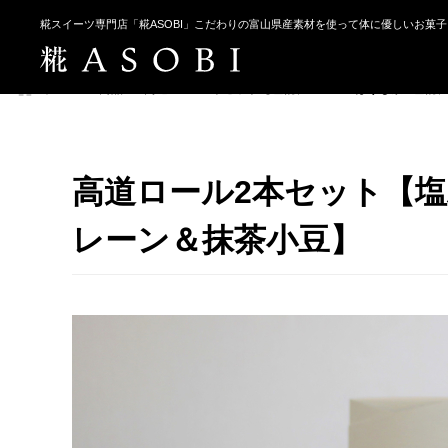
糀スイーツ専門店「糀ASOBI」こだわりの富山県産素材を使って体に優しいお菓
ホーム
商品
高道ロール2本セット【塩糀プレーン＆ほうじ茶 / 塩糀プ
高道ロール2本セット【塩糀
レーン＆抹茶小豆】