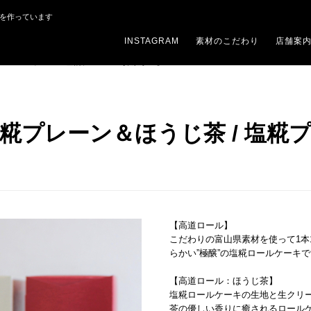
子を作っています
INSTAGRAM
素材のこだわり
店舗案
レーン＆チョコ / 塩糀プレーン＆抹茶小豆】
プレーン＆ほうじ茶 / 塩糀プ
【高道ロール】
こだわりの富山県素材を使って1本
らかい”極醸”の塩糀ロールケーキ
【高道ロール：ほうじ茶】
塩糀ロールケーキの生地と生クリ
茶の優しい香りに癒されるロール