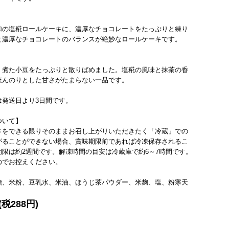
加の塩糀ロールケーキに、濃厚なチョコレートをたっぷりと練り
と濃厚なチョコレートのバランスが絶妙なロールケーキです。
、煮た小豆をたっぷりと散りばめました。塩糀の風味と抹茶の香
ほんのりとした甘さがたまらない一品です。
は発送日より3日間です。
ついて】
さをできる限りそのままお召し上がりいただきたく「冷蔵」での
がることができない場合、賞味期限前であれば冷凍保存されるこ
限は約2週間です。解凍時間の目安は冷蔵庫で約6～7時間です。
のでお控えください。
糖、米粉、豆乳水、米油、ほうじ茶パウダー、米麹、塩、粉寒天
(税288円)