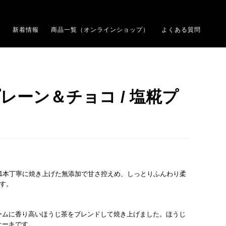
内
新着情報
商品一覧（オンラインショップ）
よくある質問
レーン＆チョコ / 塩糀プ
1本丁寧に焼き上げた無添加で甘さ控えめ、しっとりふんわり柔
です。
ームに香り高いほうじ茶をブレンドして焼き上げました。ほうじ
ケーキです。